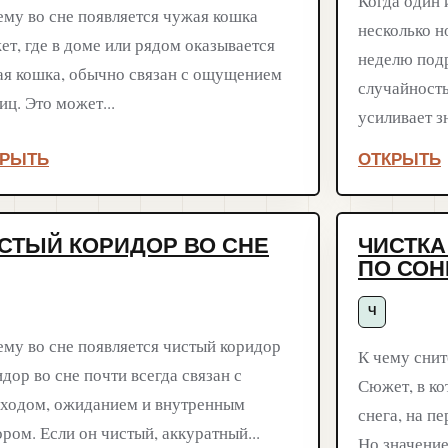
Когда один 
му во сне появляется чужая кошка
несколько н
т, где в доме или рядом оказывается
неделю подр
я кошка, обычно связан с ощущением
случайност
иц. Это может...
усиливает зн
КРЫТЬ
ОТКРЫТЬ
СТЫЙ КОРИДОР ВО СНЕ
ЧИСТКА
ПО СОН
Ч
му во сне появляется чистый коридор
К чему снит
дор во сне почти всегда связан с
Сюжет, в к
ходом, ожиданием и внутренным
снега, на п
ром. Если он чистый, аккуратный...
Но значение.