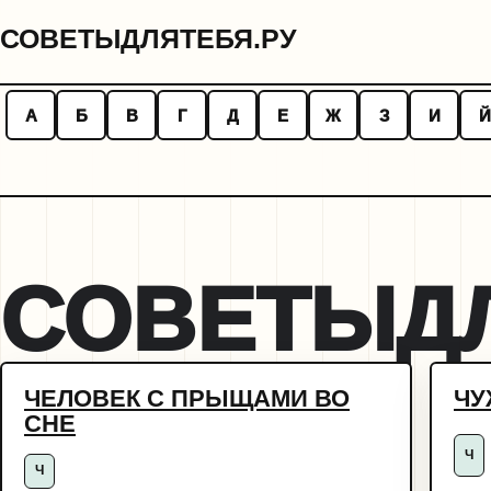
СОВЕТЫДЛЯТЕБЯ.РУ
А
Б
В
Г
Д
Е
Ж
З
И
Й
СОВЕТЫДЛ
ЧЕЛОВЕК С ПРЫЩАМИ ВО
ЧУ
СНЕ
Ч
Ч