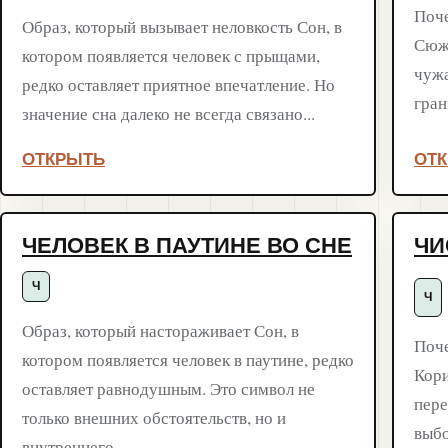
Поче
Образ, который вызывает неловкость Сон, в
Сюже
котором появляется человек с прыщами,
чужа
редко оставляет приятное впечатление. Но
гран
значение сна далеко не всегда связано...
ОТКРЫТЬ
ОТ
ЧЕЛОВЕК В ПАУТИНЕ ВО СНЕ
ЧИ
Ч
Ч
Образ, который настораживает Сон, в
Поче
котором появляется человек в паутине, редко
Кори
оставляет равнодушным. Это символ не
пере
только внешних обстоятельств, но и
выбо
внутреннего...