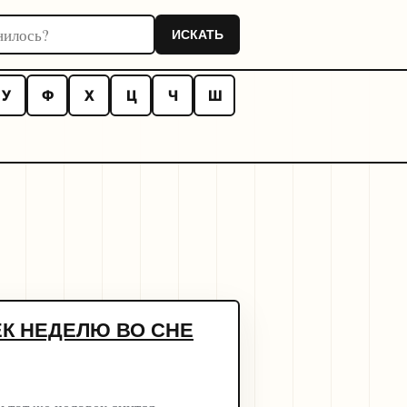
оннику
ИСКАТЬ
У
Ф
Х
Ц
Ч
Ш
К НЕДЕЛЮ ВО СНЕ