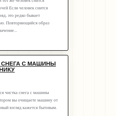
и тот же человек снится
очей Если человек снится
яд, это редко бывает
ью. Повторяющийся образ
ачение...
 СНЕГА С МАШИНЫ
НИКУ
ся чистка снега с машины
отором вы очищаете машину от
ервый взгляд кажется бытовым.
..