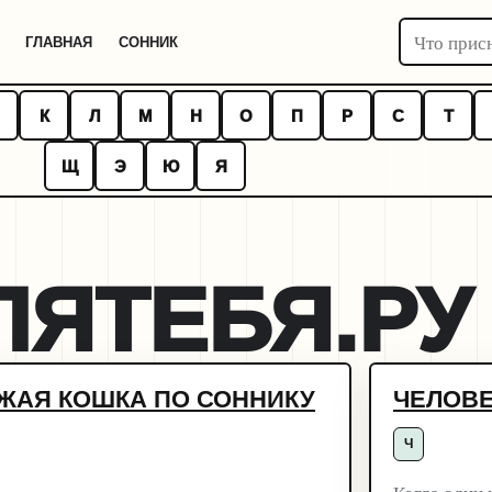
Поиск по с
ГЛАВНАЯ
СОННИК
К
Л
М
Н
О
П
Р
С
Т
Щ
Э
Ю
Я
ЯТЕБЯ.РУ
ЖАЯ КОШКА ПО СОННИКУ
ЧЕЛОВЕ
Ч