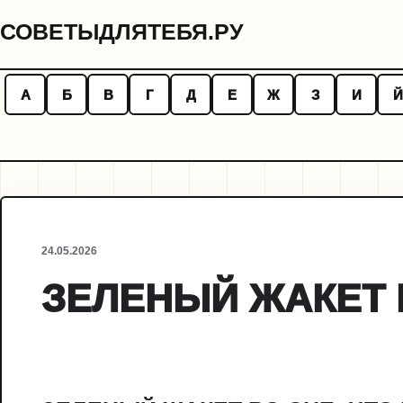
СОВЕТЫДЛЯТЕБЯ.РУ
А
Б
В
Г
Д
Е
Ж
З
И
Й
24.05.2026
ЗЕЛЕНЫЙ ЖАКЕТ 