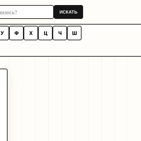
оннику
ИСКАТЬ
У
Ф
Х
Ц
Ч
Ш