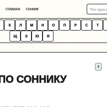
Поиск по с
ГЛАВНАЯ
СОННИК
К
Л
М
Н
О
П
Р
С
Т
Щ
Э
Ю
Я
З
ПО СОННИКУ